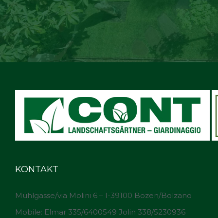
KONTAKT
Mühlgasse/via Molini 6 – I-39100 Bozen/Bolzano
Mobile: Elmar 335/6400549 Jolin 338/5230936