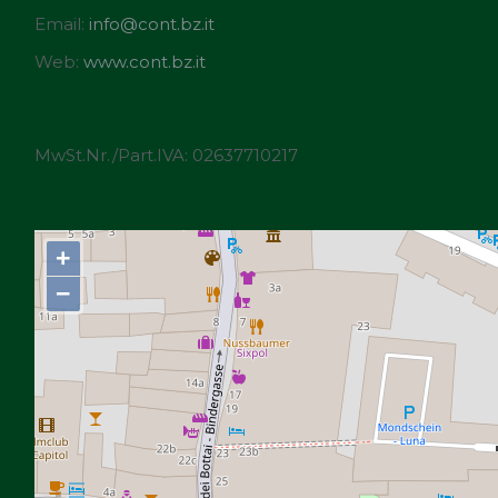
Email:
info@cont.bz.it
Web:
www.cont.bz.it
MwSt.Nr./Part.IVA: 02637710217
+
−